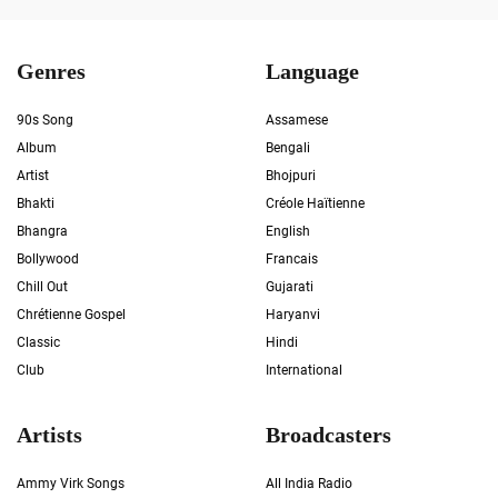
Genres
Language
90s Song
Assamese
Album
Bengali
Artist
Bhojpuri
Bhakti
Créole Haïtienne
Bhangra
English
Bollywood
Francais
Chill Out
Gujarati
Chrétienne Gospel
Haryanvi
Classic
Hindi
Club
International
Artists
Broadcasters
Ammy Virk Songs
All India Radio