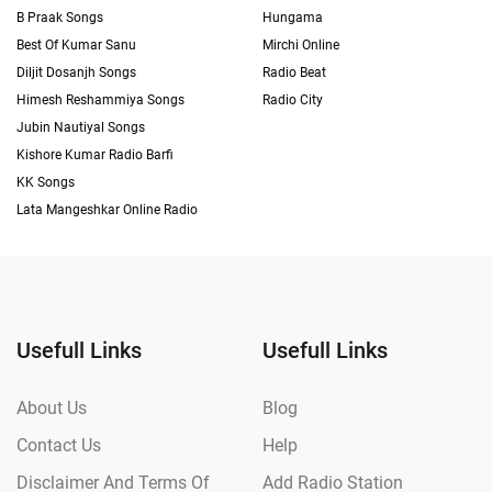
B Praak Songs
Hungama
Best Of Kumar Sanu
Mirchi Online
Diljit Dosanjh Songs
Radio Beat
Himesh Reshammiya Songs
Radio City
Jubin Nautiyal Songs
Kishore Kumar Radio Barfi
KK Songs
Lata Mangeshkar Online Radio
Usefull Links
Usefull Links
About Us
Blog
Contact Us
Help
Disclaimer And Terms Of
Add Radio Station