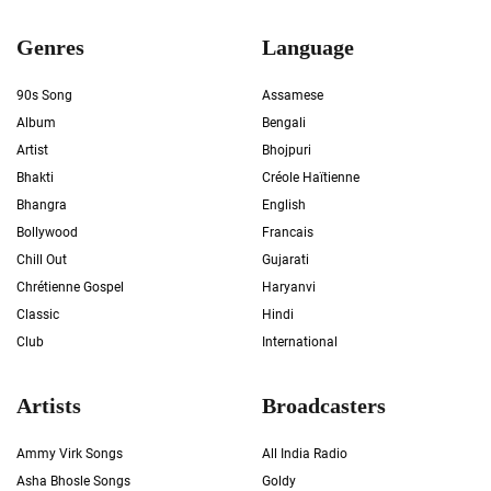
Genres
Language
90s Song
Assamese
Album
Bengali
Artist
Bhojpuri
Bhakti
Créole Haïtienne
Bhangra
English
Bollywood
Francais
Chill Out
Gujarati
Chrétienne Gospel
Haryanvi
Classic
Hindi
Club
International
Artists
Broadcasters
Ammy Virk Songs
All India Radio
Asha Bhosle Songs
Goldy