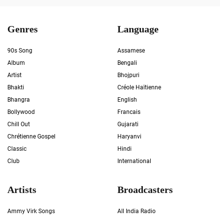
Genres
Language
90s Song
Assamese
Album
Bengali
Artist
Bhojpuri
Bhakti
Créole Haïtienne
Bhangra
English
Bollywood
Francais
Chill Out
Gujarati
Chrétienne Gospel
Haryanvi
Classic
Hindi
Club
International
Artists
Broadcasters
Ammy Virk Songs
All India Radio