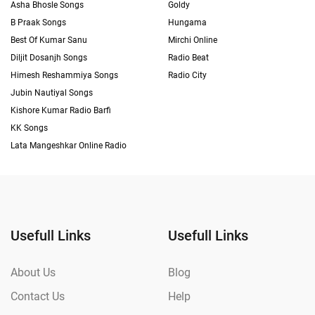
Asha Bhosle Songs
Goldy
B Praak Songs
Hungama
Best Of Kumar Sanu
Mirchi Online
Diljit Dosanjh Songs
Radio Beat
Himesh Reshammiya Songs
Radio City
Jubin Nautiyal Songs
Kishore Kumar Radio Barfi
KK Songs
Lata Mangeshkar Online Radio
Usefull Links
Usefull Links
About Us
Blog
Contact Us
Help