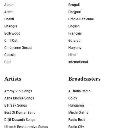
Album
Bengali
Artist
Bhojpuri
Bhakti
Créole Haïtienne
Bhangra
English
Bollywood
Francais
Chill Out
Gujarati
Chrétienne Gospel
Haryanvi
Classic
Hindi
Club
International
Artists
Broadcasters
Ammy Virk Songs
All India Radio
Asha Bhosle Songs
Goldy
B Praak Songs
Hungama
Best Of Kumar Sanu
Mirchi Online
Diljit Dosanjh Songs
Radio Beat
Himesh Reshammiya Songs
Radio City