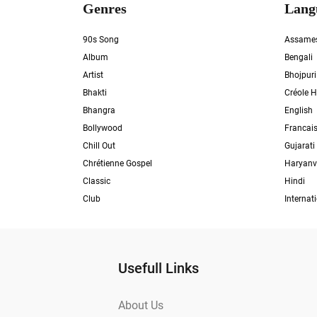
Genres
Lang
90s Song
Assame
Album
Bengali
Artist
Bhojpuri
Bhakti
Créole H
Bhangra
English
Bollywood
Francai
Chill Out
Gujarati
Chrétienne Gospel
Haryanv
Classic
Hindi
Club
Internat
Usefull Links
About Us