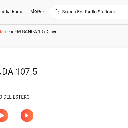
More
l India Radio
Home
»
FM BANDA 107.5 live
DA 107.5
O DEL ESTERO