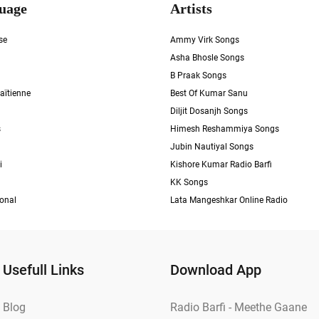
uage
Artists
se
Ammy Virk Songs
Asha Bhosle Songs
B Praak Songs
aïtienne
Best Of Kumar Sanu
Diljit Dosanjh Songs
s
Himesh Reshammiya Songs
Jubin Nautiyal Songs
i
Kishore Kumar Radio Barfi
KK Songs
ional
Lata Mangeshkar Online Radio
Usefull Links
Download App
Blog
Radio Barfi - Meethe Gaane