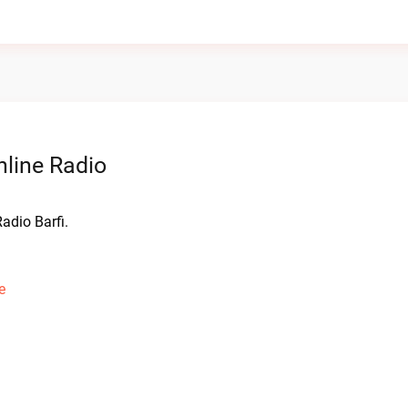
line Radio
adio Barfi.
e