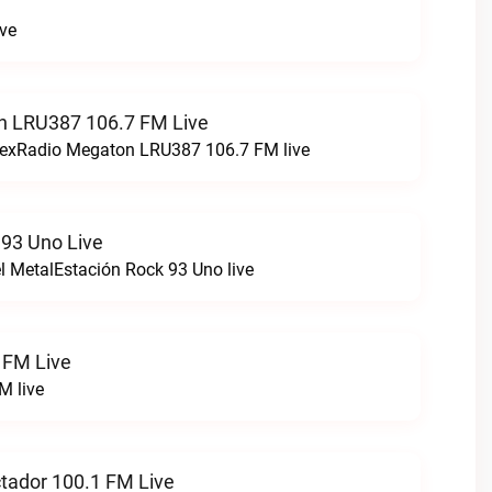
ive
n LRU387 106.7 FM Live
stexRadio Megaton LRU387 106.7 FM live
 93 Uno Live
el MetalEstación Rock 93 Uno live
 FM Live
M live
ctador 100.1 FM Live