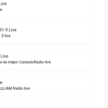
Live
ve
1.9 Live
9 live
 Live
o es mejor !JurassicRadio live
ve
zzJAM Radio live