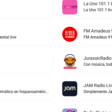
La Uno 101.1 
La Uno 101.1 li
FM Amadeus 9
stial live
FM Amadeus 91.
JurassicRadio
Con música, tod
JAM Radio Li
Edi Radio. La voz digital del derecho informático en hispanoaméricaEDI Radio live
Simplemente Ja