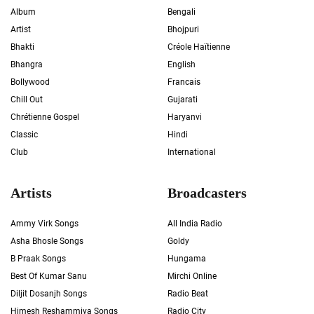
Album
Bengali
Artist
Bhojpuri
Bhakti
Créole Haïtienne
Bhangra
English
Bollywood
Francais
Chill Out
Gujarati
Chrétienne Gospel
Haryanvi
Classic
Hindi
Club
International
Artists
Broadcasters
Ammy Virk Songs
All India Radio
Asha Bhosle Songs
Goldy
B Praak Songs
Hungama
Best Of Kumar Sanu
Mirchi Online
Diljit Dosanjh Songs
Radio Beat
Himesh Reshammiya Songs
Radio City