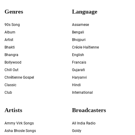
Genres
Language
90s Song
Assamese
Album
Bengali
Artist
Bhojpuri
Bhakti
Créole Haïtienne
Bhangra
English
Bollywood
Francais
Chill Out
Gujarati
Chrétienne Gospel
Haryanvi
Classic
Hindi
Club
International
Artists
Broadcasters
Ammy Virk Songs
All India Radio
Asha Bhosle Songs
Goldy