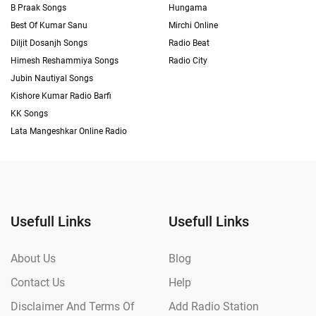
B Praak Songs
Hungama
Best Of Kumar Sanu
Mirchi Online
Diljit Dosanjh Songs
Radio Beat
Himesh Reshammiya Songs
Radio City
Jubin Nautiyal Songs
Kishore Kumar Radio Barfi
KK Songs
Lata Mangeshkar Online Radio
Usefull Links
Usefull Links
About Us
Blog
Contact Us
Help
Disclaimer And Terms Of
Add Radio Station