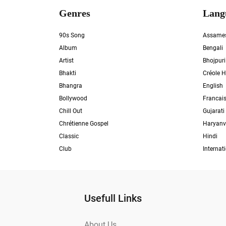
Genres
Lang
90s Song
Assame
Album
Bengali
Artist
Bhojpuri
Bhakti
Créole H
Bhangra
English
Bollywood
Francai
Chill Out
Gujarati
Chrétienne Gospel
Haryanv
Classic
Hindi
Club
Internat
Usefull Links
About Us