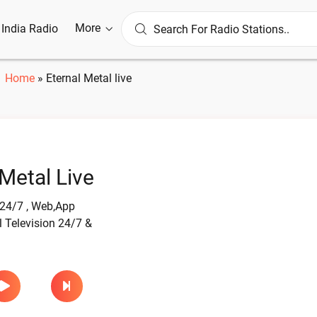
More
l India Radio
Home
»
Eternal Metal live
 Metal Live
 24/7 , Web,App
l Television 24/7 &