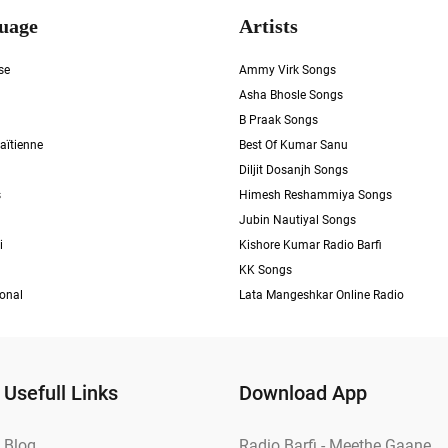
uage
Artists
se
Ammy Virk Songs
Asha Bhosle Songs
B Praak Songs
aïtienne
Best Of Kumar Sanu
Diljit Dosanjh Songs
s
Himesh Reshammiya Songs
Jubin Nautiyal Songs
i
Kishore Kumar Radio Barfi
KK Songs
ional
Lata Mangeshkar Online Radio
Usefull Links
Download App
Blog
Radio Barfi - Meethe Gaane