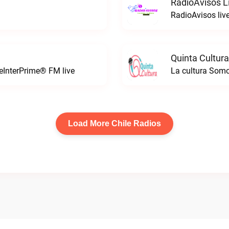
RadioAvisos L
RadioAvisos liv
Quinta Cultura
leInterPrime® FM live
La cultura Somo
Load More Chile Radios