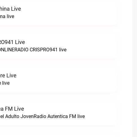
hina Live
na live
O941 Live
LINERADIO CRISPRO941 live
re Live
 live
ca FM Live
el Adulto JovenRadio Autentica FM live