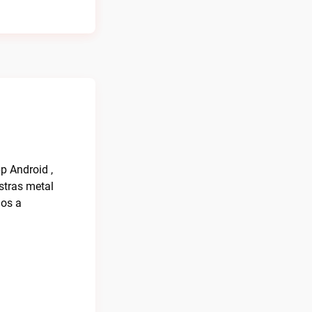
pp Android ,
stras metal
mos a