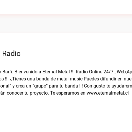
e Radio
o Barfi. Bienvenido a Eternal Metal !!! Radio Online 24/7 , Web,A
os !!! ¿Tienes una banda de metal music Puedes difundir en nue
rsonal” y crea un “grupo” para tu banda !!! Con gusto te ayudare
rán conocer tu proyecto. Te esperamos en www.eternalmetal.cl