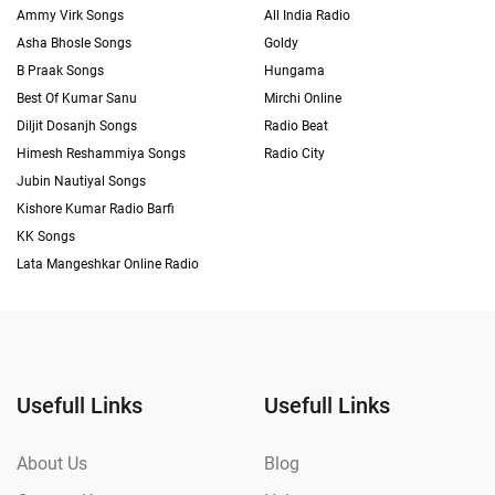
Ammy Virk Songs
All India Radio
Asha Bhosle Songs
Goldy
B Praak Songs
Hungama
Best Of Kumar Sanu
Mirchi Online
Diljit Dosanjh Songs
Radio Beat
Himesh Reshammiya Songs
Radio City
Jubin Nautiyal Songs
Kishore Kumar Radio Barfi
KK Songs
Lata Mangeshkar Online Radio
Usefull Links
Usefull Links
About Us
Blog