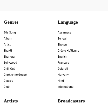
Genres
Language
90s Song
Assamese
Album
Bengali
Artist
Bhojpuri
Bhakti
Créole Haïtienne
Bhangra
English
Bollywood
Francais
Chill Out
Gujarati
Chrétienne Gospel
Haryanvi
Classic
Hindi
Club
International
Artists
Broadcasters