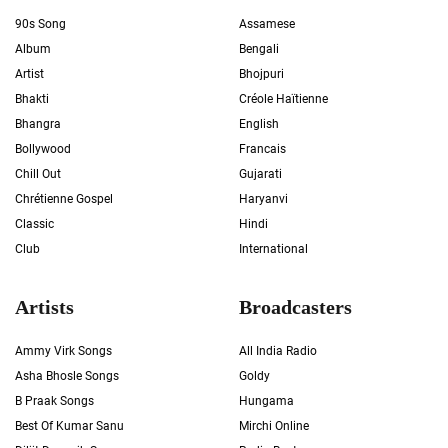
90s Song
Assamese
Album
Bengali
Artist
Bhojpuri
Bhakti
Créole Haïtienne
Bhangra
English
Bollywood
Francais
Chill Out
Gujarati
Chrétienne Gospel
Haryanvi
Classic
Hindi
Club
International
Artists
Broadcasters
Ammy Virk Songs
All India Radio
Asha Bhosle Songs
Goldy
B Praak Songs
Hungama
Best Of Kumar Sanu
Mirchi Online