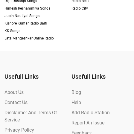
Diljit Dosanjh Songs
Radio Beat
Himesh Reshammiya Songs
Radio City
Jubin Nautiyal Songs
Kishore Kumar Radio Barfi
KK Songs
Lata Mangeshkar Online Radio
Usefull Links
Usefull Links
About Us
Blog
Contact Us
Help
Disclaimer And Terms Of
Add Radio Station
Service
Report An Issue
Privacy Policy
Feedback