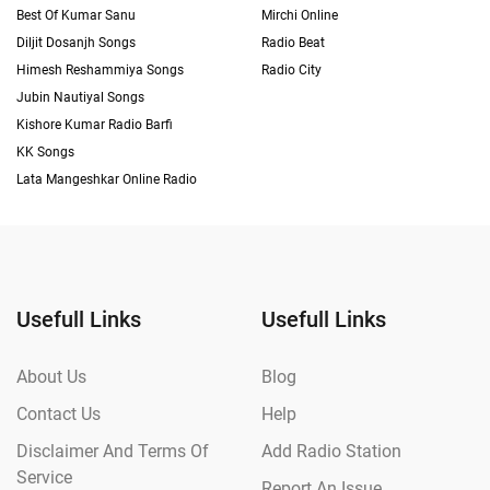
Best Of Kumar Sanu
Mirchi Online
Diljit Dosanjh Songs
Radio Beat
Himesh Reshammiya Songs
Radio City
Jubin Nautiyal Songs
Kishore Kumar Radio Barfi
KK Songs
Lata Mangeshkar Online Radio
Usefull Links
Usefull Links
About Us
Blog
Contact Us
Help
Disclaimer And Terms Of
Add Radio Station
Service
Report An Issue