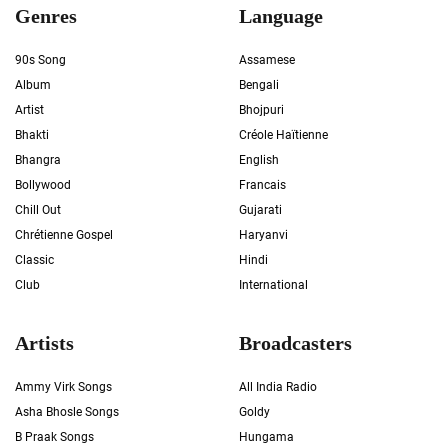
Genres
Language
90s Song
Assamese
Album
Bengali
Artist
Bhojpuri
Bhakti
Créole Haïtienne
Bhangra
English
Bollywood
Francais
Chill Out
Gujarati
Chrétienne Gospel
Haryanvi
Classic
Hindi
Club
International
Artists
Broadcasters
Ammy Virk Songs
All India Radio
Asha Bhosle Songs
Goldy
B Praak Songs
Hungama