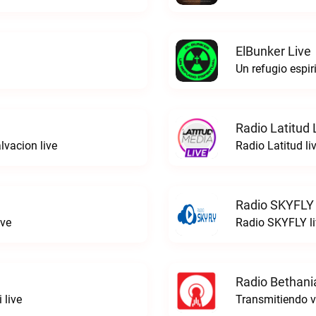
ElBunker Live
Un refugio espir
Radio Latitud 
lvacion live
Radio Latitud li
Radio SKYFLY 
ive
Radio SKYFLY li
Radio Bethani
 live
Transmitiendo v