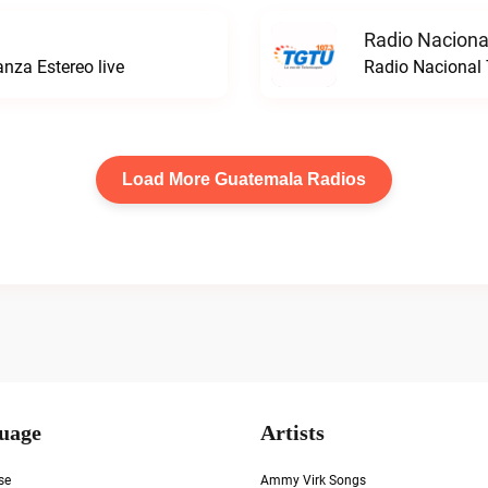
Radio Naciona
anza Estereo live
Radio Nacional
Load More Guatemala Radios
uage
Artists
se
Ammy Virk Songs