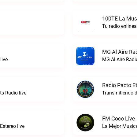
100TE La Musi
Tu radio enline
MG Al Aire Rad
live
MG Al Aire Radio
Radio Pacto E
ts Radio live
FM Coco Live
stereo live
La Mejor Music