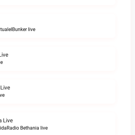
itualelBunker live
Live
ve
Live
ve
a Live
idaRadio Bethania live