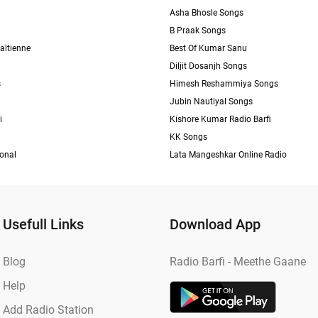
Asha Bhosle Songs
B Praak Songs
aïtienne
Best Of Kumar Sanu
Diljit Dosanjh Songs
s
Himesh Reshammiya Songs
Jubin Nautiyal Songs
i
Kishore Kumar Radio Barfi
KK Songs
ional
Lata Mangeshkar Online Radio
Usefull Links
Download App
Blog
Radio Barfi - Meethe Gaane
Help
Add Radio Station