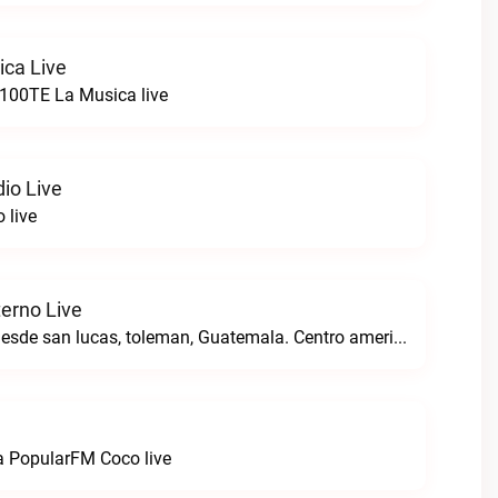
ca Live
a100TE La Musica live
io Live
 live
terno Live
Transmitiendo desde san lucas, toleman, Guatemala. Centro america.Radio Pacto Eterno live
a PopularFM Coco live