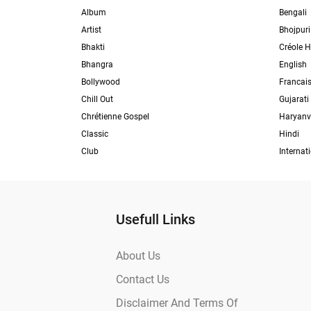
Album
Bengali
Artist
Bhojpuri
Bhakti
Créole H
Bhangra
English
Bollywood
Francai
Chill Out
Gujarati
Chrétienne Gospel
Haryanv
Classic
Hindi
Club
Internat
Usefull Links
About Us
Contact Us
Disclaimer And Terms Of