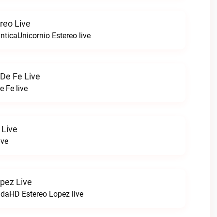
reo Live
ticaUnicornio Estereo live
De Fe Live
 Fe live
 Live
ive
pez Live
VidaHD Estereo Lopez live