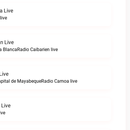
a Live
live
n Live
la BlancaRadio Caibarien live
Live
apital de MayabequeRadio Camoa live
 Live
ive