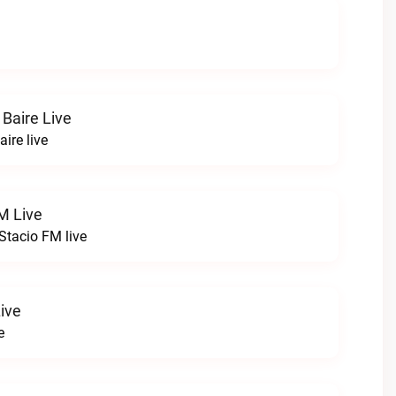
 Baire Live
aire live
M Live
tacio FM live
ive
e