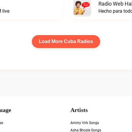
Radio Web Ha
 live
Hecho para tod
Load More Cuba Radios
uage
Artists
se
Ammy Virk Songs
Asha Bhosle Songs