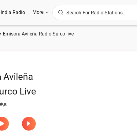
More
l India Radio
»
Emisora Avileña Radio Surco live
 Avileña
urco Live
miga