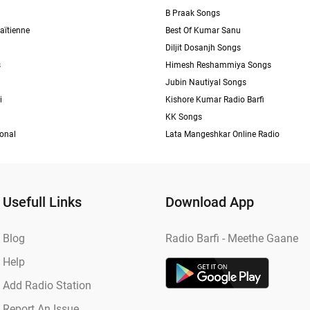
B Praak Songs
aïtienne
Best Of Kumar Sanu
Diljit Dosanjh Songs
s
Himesh Reshammiya Songs
Jubin Nautiyal Songs
i
Kishore Kumar Radio Barfi
KK Songs
ional
Lata Mangeshkar Online Radio
Usefull Links
Download App
Blog
Radio Barfi - Meethe Gaane
Help
Add Radio Station
Report An Issue