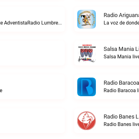
Radio Ariguan
Una radio para conoser la verdad presente AdventistaRadio Lumbre live
La voz de donde
Salsa Mania L
Salsa Mania liv
Radio Baracoa
e
Radio Baracoa l
Radio Banes L
Radio Banes liv