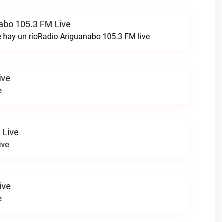
abo 105.3 FM Live
 hay un ríoRadio Ariguanabo 105.3 FM live
ive
e
 Live
ive
ive
e