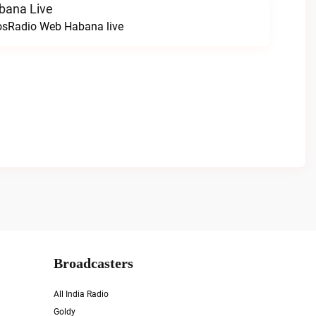
bana Live
osRadio Web Habana live
Broadcasters
All India Radio
Goldy