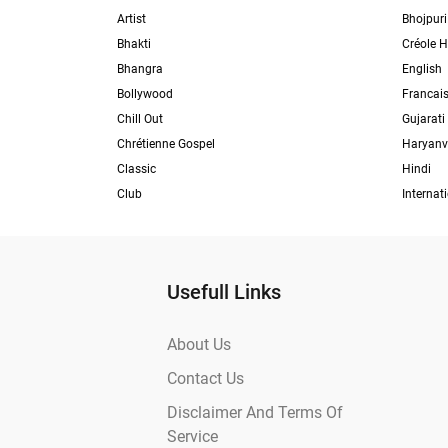
Artist
Bhojpuri
Bhakti
Créole H
Bhangra
English
Bollywood
Francai
Chill Out
Gujarati
Chrétienne Gospel
Haryanv
Classic
Hindi
Club
Internat
Usefull Links
About Us
Contact Us
Disclaimer And Terms Of
Service