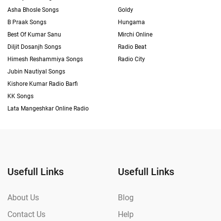
Asha Bhosle Songs
Goldy
B Praak Songs
Hungama
Best Of Kumar Sanu
Mirchi Online
Diljit Dosanjh Songs
Radio Beat
Himesh Reshammiya Songs
Radio City
Jubin Nautiyal Songs
Kishore Kumar Radio Barfi
KK Songs
Lata Mangeshkar Online Radio
Usefull Links
Usefull Links
About Us
Blog
Contact Us
Help