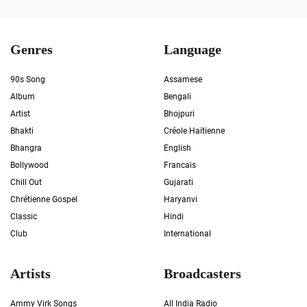
Genres
Language
90s Song
Assamese
Album
Bengali
Artist
Bhojpuri
Bhakti
Créole Haïtienne
Bhangra
English
Bollywood
Francais
Chill Out
Gujarati
Chrétienne Gospel
Haryanvi
Classic
Hindi
Club
International
Artists
Broadcasters
Ammy Virk Songs
All India Radio