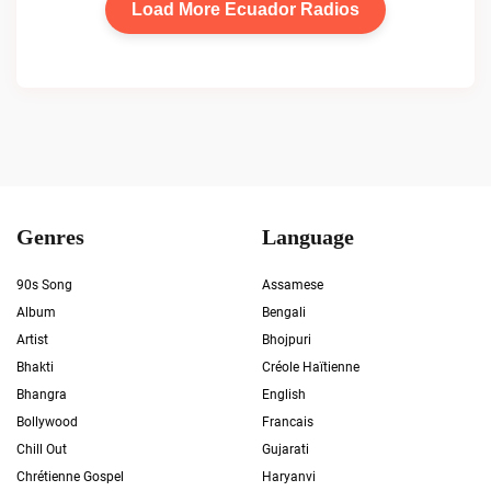
Load More Ecuador Radios
Genres
Language
90s Song
Assamese
Album
Bengali
Artist
Bhojpuri
Bhakti
Créole Haïtienne
Bhangra
English
Bollywood
Francais
Chill Out
Gujarati
Chrétienne Gospel
Haryanvi