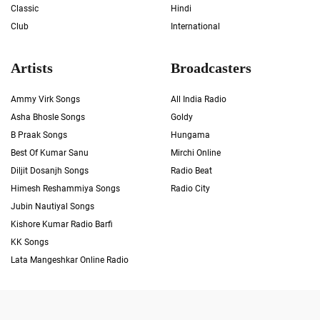
Classic
Hindi
Club
International
Artists
Broadcasters
Ammy Virk Songs
All India Radio
Asha Bhosle Songs
Goldy
B Praak Songs
Hungama
Best Of Kumar Sanu
Mirchi Online
Diljit Dosanjh Songs
Radio Beat
Himesh Reshammiya Songs
Radio City
Jubin Nautiyal Songs
Kishore Kumar Radio Barfi
KK Songs
Lata Mangeshkar Online Radio