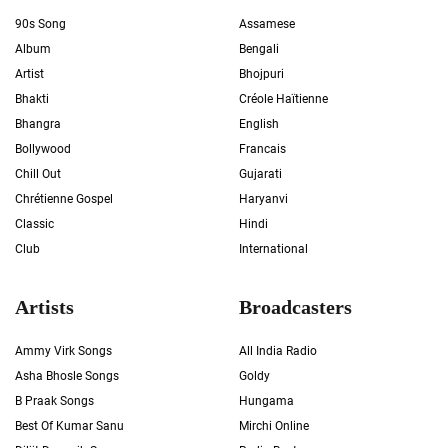
90s Song
Assamese
Album
Bengali
Artist
Bhojpuri
Bhakti
Créole Haïtienne
Bhangra
English
Bollywood
Francais
Chill Out
Gujarati
Chrétienne Gospel
Haryanvi
Classic
Hindi
Club
International
Artists
Broadcasters
Ammy Virk Songs
All India Radio
Asha Bhosle Songs
Goldy
B Praak Songs
Hungama
Best Of Kumar Sanu
Mirchi Online