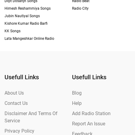
Diljit Dosanjh Songs
Radio Beat
Himesh Reshammiya Songs
Radio City
Jubin Nautiyal Songs
Kishore Kumar Radio Barfi
KK Songs
Lata Mangeshkar Online Radio
Usefull Links
Usefull Links
About Us
Blog
Contact Us
Help
Disclaimer And Terms Of
Add Radio Station
Service
Report An Issue
Privacy Policy
Feedback