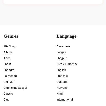
Genres
Language
90s Song
Assamese
Album
Bengali
Artist
Bhojpuri
Bhakti
Créole Haïtienne
Bhangra
English
Bollywood
Francais
Chill Out
Gujarati
Chrétienne Gospel
Haryanvi
Classic
Hindi
Club
International