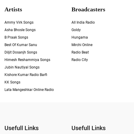
Artists
Broadcasters
Ammy Virk Songs
All India Radio
Asha Bhosle Songs
Goldy
B Praak Songs
Hungama
Best Of Kumar Sanu
Mirchi Online
Diljit Dosanjh Songs
Radio Beat
Himesh Reshammiya Songs
Radio City
Jubin Nautiyal Songs
Kishore Kumar Radio Barfi
KK Songs
Lata Mangeshkar Online Radio
Usefull Links
Usefull Links