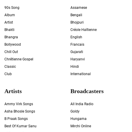
90s Song
Assamese
Album
Bengali
Artist
Bhojpuri
Bhakti
Créole Haïtienne
Bhangra
English
Bollywood
Francais
Chill Out
Gujarati
Chrétienne Gospel
Haryanvi
Classic
Hindi
Club
International
Artists
Broadcasters
Ammy Virk Songs
All India Radio
Asha Bhosle Songs
Goldy
B Praak Songs
Hungama
Best Of Kumar Sanu
Mirchi Online