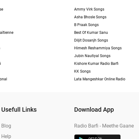
se
Ammy Virk Songs
Asha Bhosle Songs
B Praak Songs
aïtienne
Best Of Kumar Sanu
Diljit Dosanjh Songs
s
Himesh Reshammiya Songs
Jubin Nautiyal Songs
i
Kishore Kumar Radio Barfi
KK Songs
ional
Lata Mangeshkar Online Radio
Usefull Links
Download App
Blog
Radio Barfi - Meethe Gaane
Help