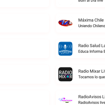
Buin al Dia live
Máxima Chile 
Uniendo Chileno
Radio Salud La
Educa Informa E
Radio Mixar L
Tocamos lo que 
RadioAvisos L
RadioAvisos liv