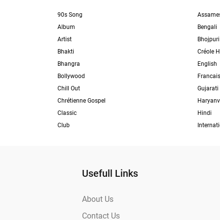
90s Song
Assame
Album
Bengali
Artist
Bhojpuri
Bhakti
Créole H
Bhangra
English
Bollywood
Francai
Chill Out
Gujarati
Chrétienne Gospel
Haryanv
Classic
Hindi
Club
Internat
Usefull Links
About Us
Contact Us