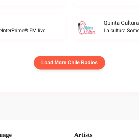
Quinta Cultura
leInterPrime® FM live
La cultura Somo
Load More Chile Radios
uage
Artists