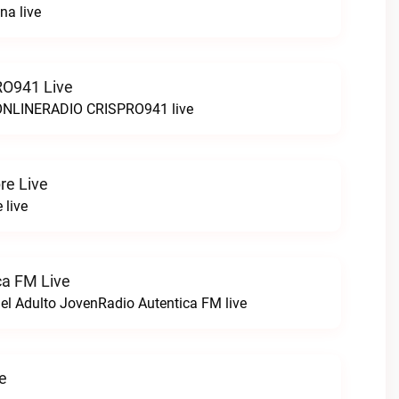
na live
O941 Live
LINERADIO CRISPRO941 live
re Live
 live
ca FM Live
el Adulto JovenRadio Autentica FM live
ve