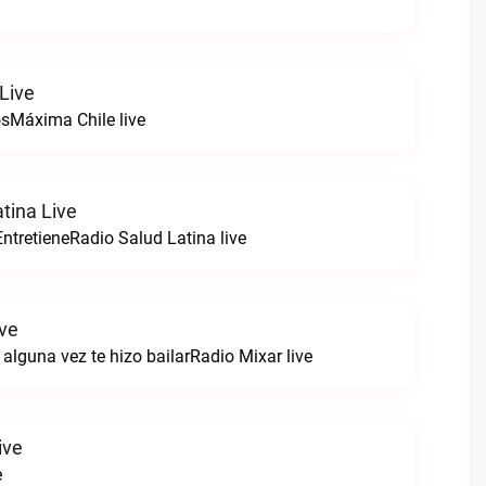
Live
sMáxima Chile live
tina Live
ntretieneRadio Salud Latina live
ive
alguna vez te hizo bailarRadio Mixar live
ive
e