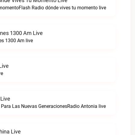
ónde Vives Tu Momento Live
 momentoFlash Radio dónde vives tu momento live
ones 1300 Am Live
es 1300 Am live
Live
ve
 Live
 Para Las Nuevas GeneracionesRadio Antonia live
hina Live