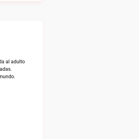
da al adulto
cadas.
 mundo.