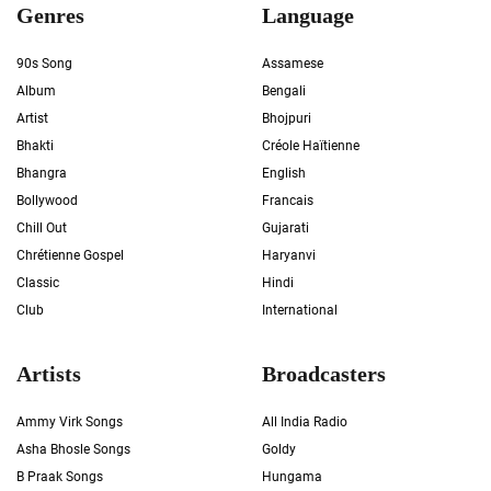
Genres
Language
90s Song
Assamese
Album
Bengali
Artist
Bhojpuri
Bhakti
Créole Haïtienne
Bhangra
English
Bollywood
Francais
Chill Out
Gujarati
Chrétienne Gospel
Haryanvi
Classic
Hindi
Club
International
Artists
Broadcasters
Ammy Virk Songs
All India Radio
Asha Bhosle Songs
Goldy
B Praak Songs
Hungama