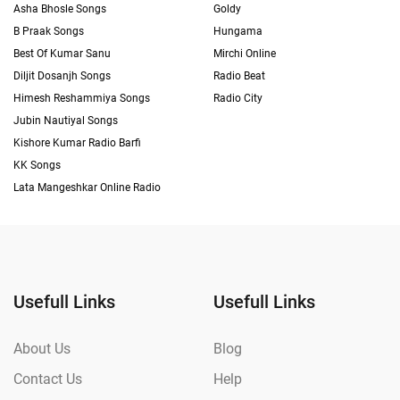
Asha Bhosle Songs
Goldy
B Praak Songs
Hungama
Best Of Kumar Sanu
Mirchi Online
Diljit Dosanjh Songs
Radio Beat
Himesh Reshammiya Songs
Radio City
Jubin Nautiyal Songs
Kishore Kumar Radio Barfi
KK Songs
Lata Mangeshkar Online Radio
Usefull Links
Usefull Links
About Us
Blog
Contact Us
Help