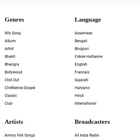
Genres
Language
90s Song
Assamese
Album
Bengali
Artist
Bhojpuri
Bhakti
Créole Haïtienne
Bhangra
English
Bollywood
Francais
Chill Out
Gujarati
Chrétienne Gospel
Haryanvi
Classic
Hindi
Club
International
Artists
Broadcasters
Ammy Virk Songs
All India Radio