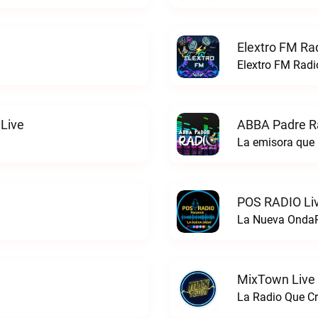
Elextro FM Rad
Elextro FM Radio
Live
ABBA Padre Ra
La emisora que 
POS RADIO Li
La Nueva OndaP
MixTown Live
La Radio Que C