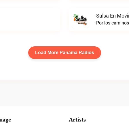
Salsa En Movi
Por los caminos
Load More Panama Radios
uage
Artists