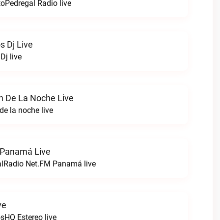
toPedregal Radio live
s Dj Live
Dj live
n De La Noche Live
de la noche live
 Panamá Live
alRadio Net.FM Panamá live
ve
osHQ Estereo live