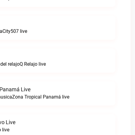
City507 live
del relajoQ Relajo live
 Panamá Live
musicaZona Tropical Panamá live
o Live
 live