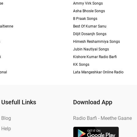
se
Ammy Virk Songs
Asha Bhosle Songs
B Praak Songs
aïtienne
Best Of Kumar Sanu
Diljit Dosanjh Songs
s
Himesh Reshammiya Songs
Jubin Nautiyal Songs
i
Kishore Kumar Radio Barfi
KK Songs
ional
Lata Mangeshkar Online Radio
Usefull Links
Download App
Blog
Radio Barfi - Meethe Gaane
Help