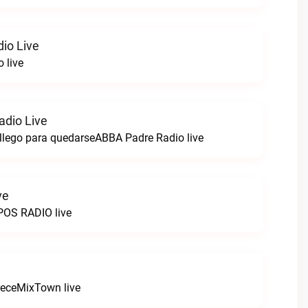
io Live
 live
dio Live
llego para quedarseABBA Padre Radio live
ve
OS RADIO live
receMixTown live