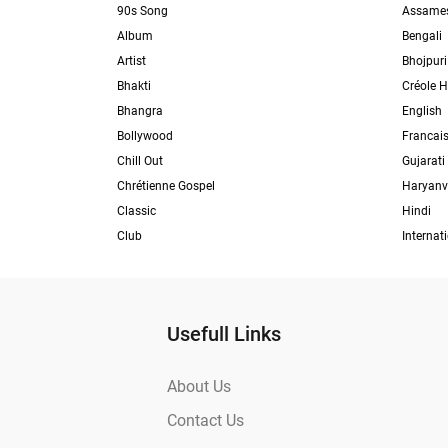
90s Song
Assame
Album
Bengali
Artist
Bhojpuri
Bhakti
Créole H
Bhangra
English
Bollywood
Francai
Chill Out
Gujarati
Chrétienne Gospel
Haryanv
Classic
Hindi
Club
Internat
Usefull Links
About Us
Contact Us