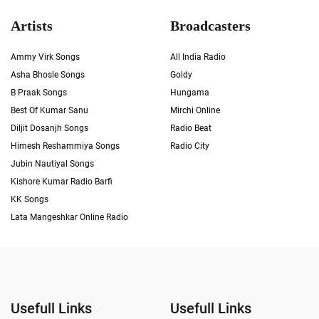
Artists
Broadcasters
Ammy Virk Songs
All India Radio
Asha Bhosle Songs
Goldy
B Praak Songs
Hungama
Best Of Kumar Sanu
Mirchi Online
Diljit Dosanjh Songs
Radio Beat
Himesh Reshammiya Songs
Radio City
Jubin Nautiyal Songs
Kishore Kumar Radio Barfi
KK Songs
Lata Mangeshkar Online Radio
Usefull Links
Usefull Links