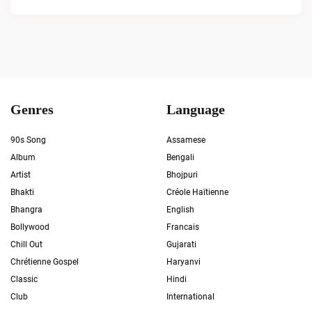
Genres
Language
90s Song
Assamese
Album
Bengali
Artist
Bhojpuri
Bhakti
Créole Haïtienne
Bhangra
English
Bollywood
Francais
Chill Out
Gujarati
Chrétienne Gospel
Haryanvi
Classic
Hindi
Club
International