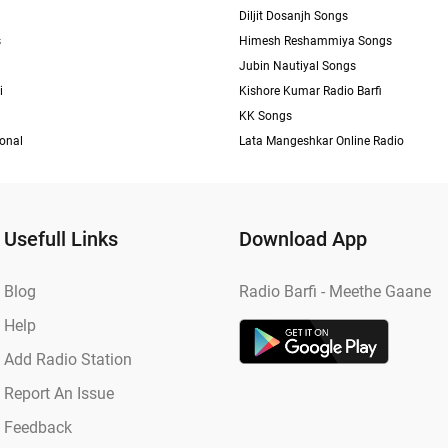
Diljit Dosanjh Songs
s
Himesh Reshammiya Songs
Jubin Nautiyal Songs
i
Kishore Kumar Radio Barfi
KK Songs
ional
Lata Mangeshkar Online Radio
Usefull Links
Download App
Blog
Radio Barfi - Meethe Gaane
Help
Add Radio Station
Report An Issue
Feedback