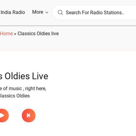
More
l India Radio
Home
»
Classics Oldies live
s Oldies Live
of music , right here,
Classics Oldies