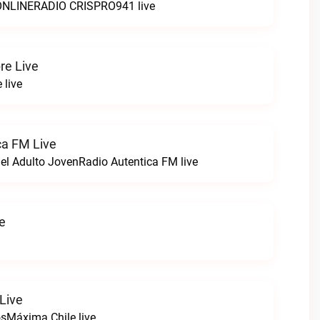
LINERADIO CRISPRO941 live
re Live
 live
ca FM Live
el Adulto JovenRadio Autentica FM live
ve
Live
sMáxima Chile live