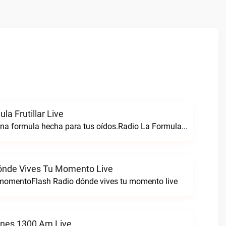
la Frutillar Live
Radio formula una formula hecha para tus oídos.Radio La Formula Frutillar live
ónde Vives Tu Momento Live
 momentoFlash Radio dónde vives tu momento live
ones 1300 Am Live