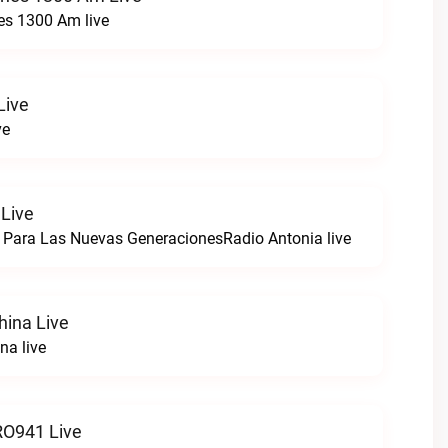
es 1300 Am live
Live
ve
 Live
 Para Las Nuevas GeneracionesRadio Antonia live
hina Live
na live
O941 Live