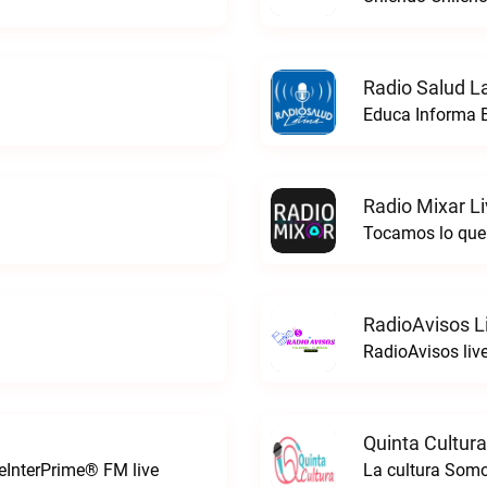
Radio Salud La
Educa Informa E
Radio Mixar L
Tocamos lo que 
RadioAvisos L
RadioAvisos liv
Quinta Cultura
leInterPrime® FM live
La cultura Somo