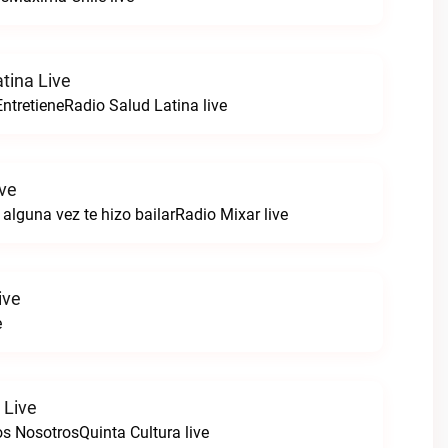
tina Live
ntretieneRadio Salud Latina live
ive
alguna vez te hizo bailarRadio Mixar live
ive
e
 Live
s NosotrosQuinta Cultura live