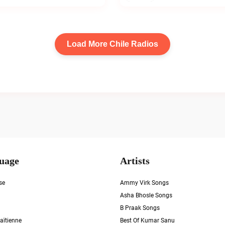
Load More Chile Radios
uage
Artists
se
Ammy Virk Songs
Asha Bhosle Songs
B Praak Songs
aïtienne
Best Of Kumar Sanu