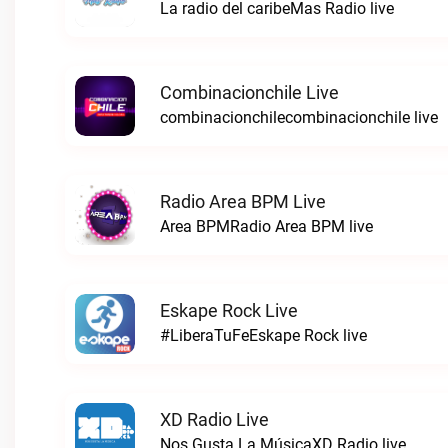
La radio del caribeMas Radio live
Combinacionchile Live
combinacionchilecombinacionchile live
Radio Area BPM Live
Area BPMRadio Area BPM live
Eskape Rock Live
#LiberaTuFeEskape Rock live
XD Radio Live
Nos Gusta La MúsicaXD Radio live