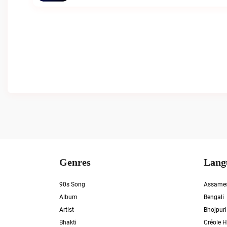
Genres
Lang
90s Song
Assame
Album
Bengali
Artist
Bhojpuri
Bhakti
Créole H