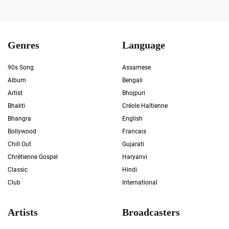
Genres
Language
90s Song
Assamese
Album
Bengali
Artist
Bhojpuri
Bhakti
Créole Haïtienne
Bhangra
English
Bollywood
Francais
Chill Out
Gujarati
Chrétienne Gospel
Haryanvi
Classic
Hindi
Club
International
Artists
Broadcasters