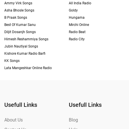
Ammy Virk Songs
All India Radio
Asha Bhosle Songs
Goldy
B Praak Songs
Hungama
Best Of Kumar Sanu
Mirchi Online
Diljit Dosanjh Songs
Radio Beat
Himesh Reshammiya Songs
Radio City
Jubin Nautiyal Songs
Kishore Kumar Radio Barfi
KK Songs
Lata Mangeshkar Online Radio
Usefull Links
Usefull Links
About Us
Blog