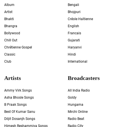
Album
Bengali
Artist
Bhojpuri
Bhakti
Créole Haïtienne
Bhangra
English
Bollywood
Francais
Chill Out
Gujarati
Chrétienne Gospel
Haryanvi
Classic
Hindi
Club
International
Artists
Broadcasters
Ammy Virk Songs
All India Radio
Asha Bhosle Songs
Goldy
B Praak Songs
Hungama
Best Of Kumar Sanu
Mirchi Online
Diljit Dosanjh Songs
Radio Beat
Himesh Reshammiya Songs
Radio City