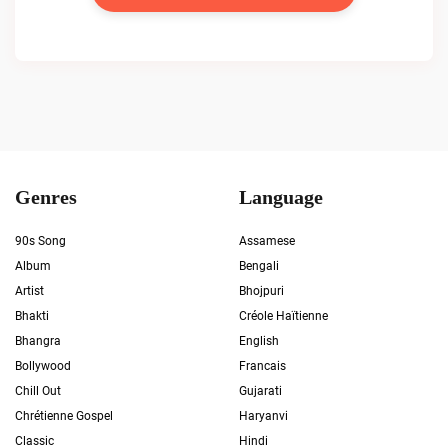
Genres
Language
90s Song
Assamese
Album
Bengali
Artist
Bhojpuri
Bhakti
Créole Haïtienne
Bhangra
English
Bollywood
Francais
Chill Out
Gujarati
Chrétienne Gospel
Haryanvi
Classic
Hindi