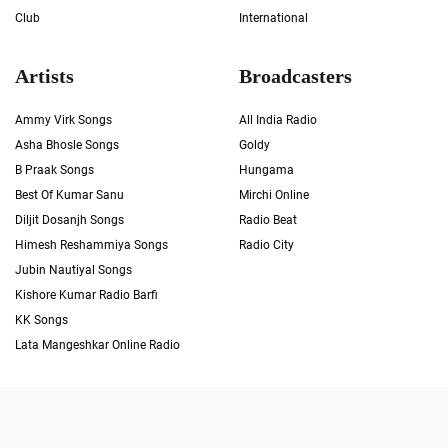
Club
International
Artists
Broadcasters
Ammy Virk Songs
All India Radio
Asha Bhosle Songs
Goldy
B Praak Songs
Hungama
Best Of Kumar Sanu
Mirchi Online
Diljit Dosanjh Songs
Radio Beat
Himesh Reshammiya Songs
Radio City
Jubin Nautiyal Songs
Kishore Kumar Radio Barfi
KK Songs
Lata Mangeshkar Online Radio