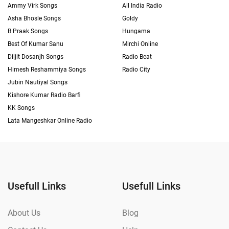
Ammy Virk Songs
All India Radio
Asha Bhosle Songs
Goldy
B Praak Songs
Hungama
Best Of Kumar Sanu
Mirchi Online
Diljit Dosanjh Songs
Radio Beat
Himesh Reshammiya Songs
Radio City
Jubin Nautiyal Songs
Kishore Kumar Radio Barfi
KK Songs
Lata Mangeshkar Online Radio
Usefull Links
Usefull Links
About Us
Blog