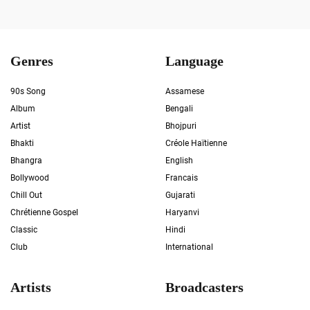
Genres
Language
90s Song
Assamese
Album
Bengali
Artist
Bhojpuri
Bhakti
Créole Haïtienne
Bhangra
English
Bollywood
Francais
Chill Out
Gujarati
Chrétienne Gospel
Haryanvi
Classic
Hindi
Club
International
Artists
Broadcasters