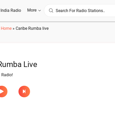
More
l India Radio
Home
»
Caribe Rumba live
Rumba Live
 Radio!