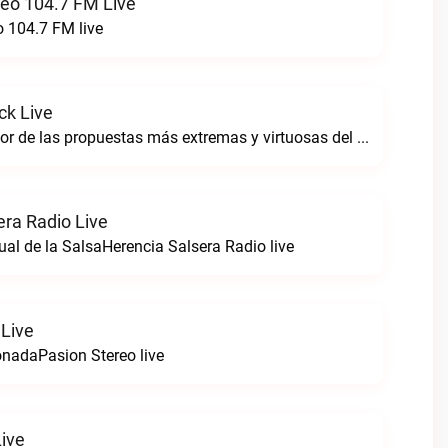
reo 104.7 FM Live
o 104.7 FM live
ck Live
Sintoniza lo mejor de las propuestas más extremas y virtuosas del metal colombianoNegro Tricolrock live
era Radio Live
ual de la SalsaHerencia Salsera Radio live
 Live
nadaPasion Stereo live
Live