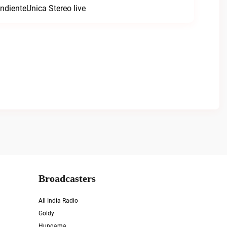
ndienteUnica Stereo live
Broadcasters
All India Radio
Goldy
Hungama