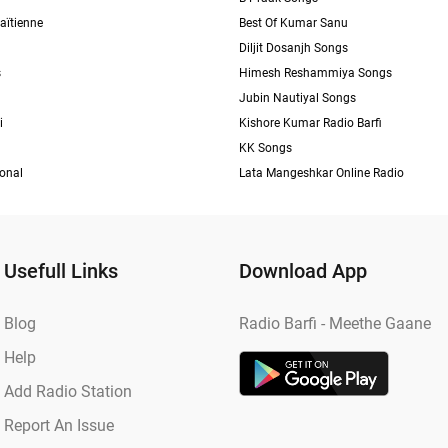
aïtienne
Best Of Kumar Sanu
Diljit Dosanjh Songs
s
Himesh Reshammiya Songs
Jubin Nautiyal Songs
i
Kishore Kumar Radio Barfi
KK Songs
ional
Lata Mangeshkar Online Radio
Usefull Links
Download App
Blog
Radio Barfi - Meethe Gaane
Help
Add Radio Station
Report An Issue