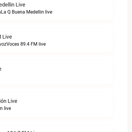
dellin Live
La Q Buena Medellin live
 Live
 vozVoces 89.4 FM live
e
ión Live
n live