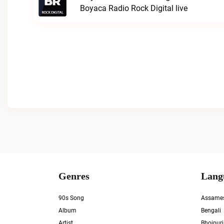
Boyaca Radio Rock Digital live
Genres
Lang
90s Song
Assame
Album
Bengali
Artist
Bhojpuri