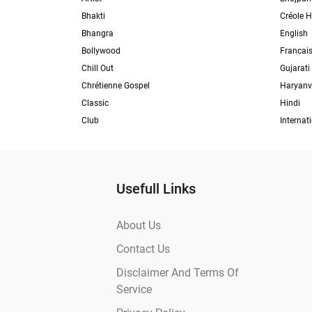
Bhakti
Créole H
Bhangra
English
Bollywood
Francai
Chill Out
Gujarati
Chrétienne Gospel
Haryanv
Classic
Hindi
Club
Internat
Usefull Links
About Us
Contact Us
Disclaimer And Terms Of
Service