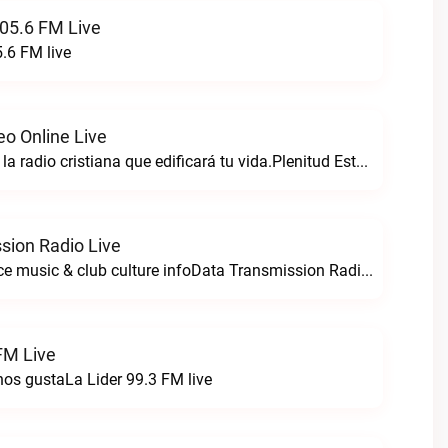
05.6 FM Live
.6 FM live
eo Online Live
Plenitud estereo la radio cristiana que edificará tu vida.Plenitud Estereo Online live
sion Radio Live
For all your dance music & club culture infoData Transmission Radio live
FM Live
nos gustaLa Lider 99.3 FM live