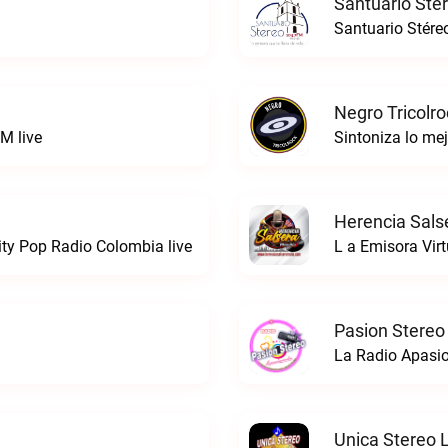
Santuario Sté
Santuario Stére
Negro Tricolro
M live
Herencia Sals
ty Pop Radio Colombia live
L a Emisora Virt
Pasion Stereo
La Radio Apasio
Unica Stereo 