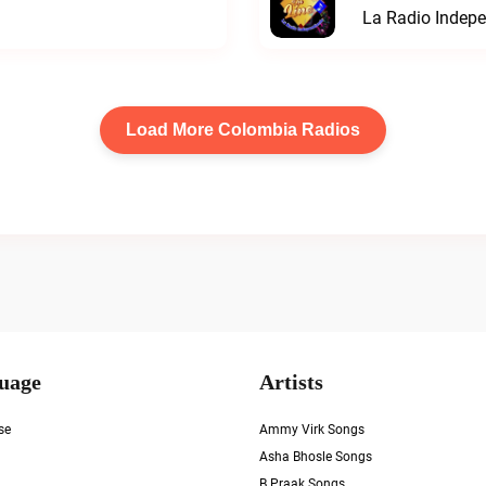
La Radio Indepe
Load More Colombia Radios
uage
Artists
se
Ammy Virk Songs
Asha Bhosle Songs
B Praak Songs