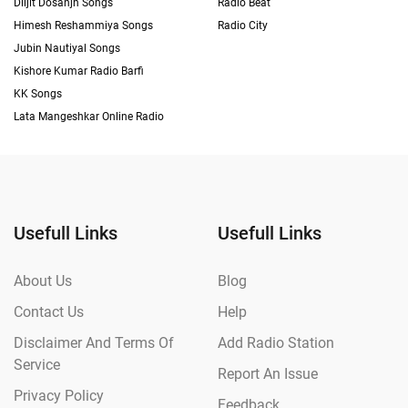
Diljit Dosanjh Songs
Radio Beat
Himesh Reshammiya Songs
Radio City
Jubin Nautiyal Songs
Kishore Kumar Radio Barfi
KK Songs
Lata Mangeshkar Online Radio
Usefull Links
Usefull Links
About Us
Blog
Contact Us
Help
Disclaimer And Terms Of
Add Radio Station
Service
Report An Issue
Privacy Policy
Feedback