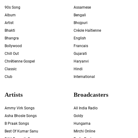
90s Song
Assamese
Album
Bengali
Artist
Bhojpuri
Bhakti
Créole Haïtienne
Bhangra
English
Bollywood
Francais
Chill Out
Gujarati
Chrétienne Gospel
Haryanvi
Classic
Hindi
Club
International
Artists
Broadcasters
Ammy Virk Songs
All India Radio
Asha Bhosle Songs
Goldy
B Praak Songs
Hungama
Best Of Kumar Sanu
Mirchi Online