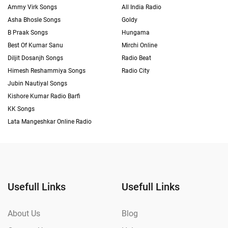
Ammy Virk Songs
All India Radio
Asha Bhosle Songs
Goldy
B Praak Songs
Hungama
Best Of Kumar Sanu
Mirchi Online
Diljit Dosanjh Songs
Radio Beat
Himesh Reshammiya Songs
Radio City
Jubin Nautiyal Songs
Kishore Kumar Radio Barfi
KK Songs
Lata Mangeshkar Online Radio
Usefull Links
Usefull Links
About Us
Blog