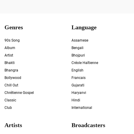
Genres
Language
90s Song
Assamese
Album
Bengali
Artist
Bhojpuri
Bhakti
Créole Haïtienne
Bhangra
English
Bollywood
Francais
Chill Out
Gujarati
Chrétienne Gospel
Haryanvi
Classic
Hindi
Club
International
Artists
Broadcasters