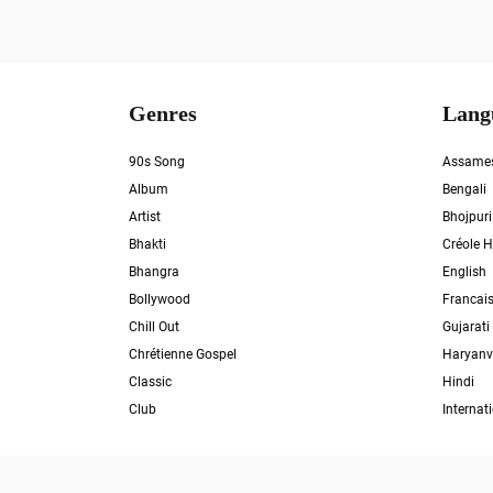
Genres
Lang
90s Song
Assame
Album
Bengali
Artist
Bhojpuri
Bhakti
Créole H
Bhangra
English
Bollywood
Francai
Chill Out
Gujarati
Chrétienne Gospel
Haryanv
Classic
Hindi
Club
Internat