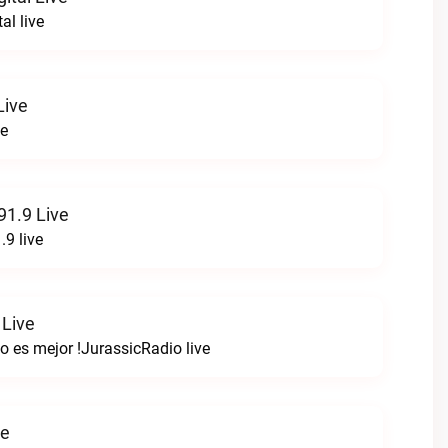
al live
Live
ve
1.9 Live
9 live
 Live
o es mejor !JurassicRadio live
ve