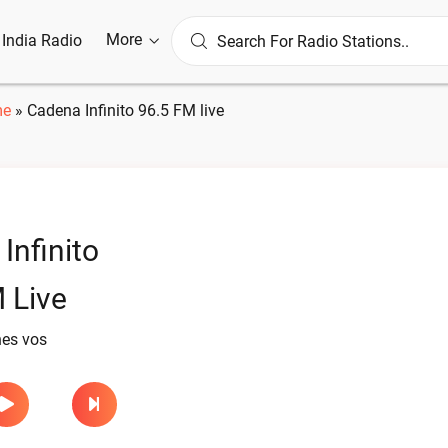
More
l India Radio
e
»
Cadena Infinito 96.5 FM live
Infinito
 Live
nes vos