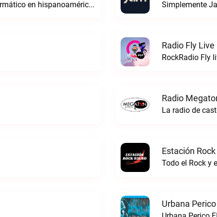
Edi Radio. La voz digital del derecho informático en hispanoaméricaEDI Radio live
Simplemente Ja
Radio Fly Live
RockRadio Fly l
Radio Megato
La radio de ca
Estación Rock
Todo el Rock y 
Urbana Perico
Urbana Perico F