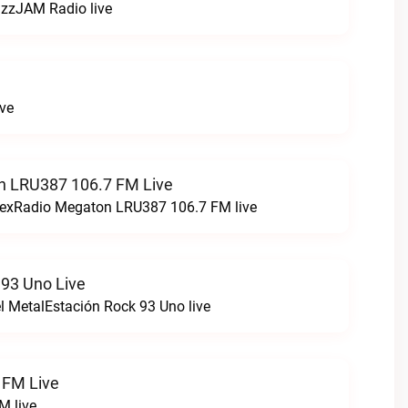
zzJAM Radio live
ive
n LRU387 106.7 FM Live
stexRadio Megaton LRU387 106.7 FM live
 93 Uno Live
el MetalEstación Rock 93 Uno live
 FM Live
M live