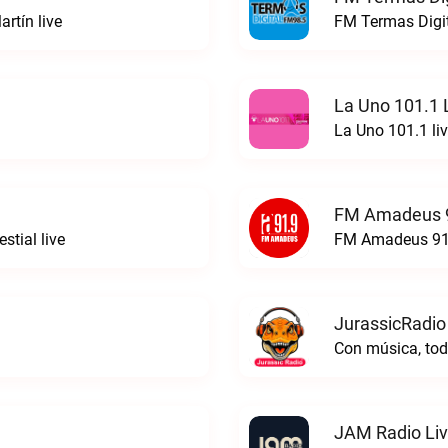
rtín live
FM Termas Digit
La Uno 101.1 
La Uno 101.1 li
FM Amadeus 9
stial live
FM Amadeus 91.
JurassicRadio
Con música, tod
JAM Radio Li