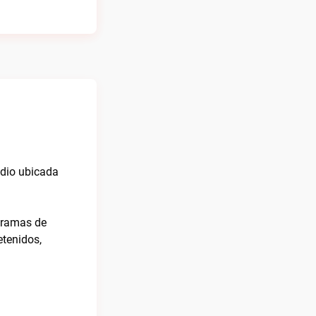
adio ubicada
ogramas de
etenidos,