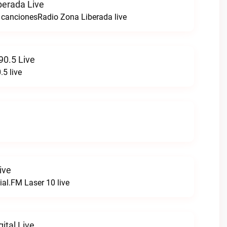
berada Live
cancionesRadio Zona Liberada live
90.5 Live
.5 live
ive
ial.FM Laser 10 live
ital Live