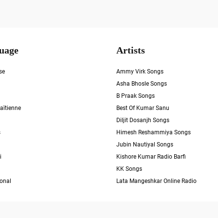
uage
Artists
se
Ammy Virk Songs
Asha Bhosle Songs
B Praak Songs
aïtienne
Best Of Kumar Sanu
Diljit Dosanjh Songs
s
Himesh Reshammiya Songs
Jubin Nautiyal Songs
i
Kishore Kumar Radio Barfi
KK Songs
ional
Lata Mangeshkar Online Radio