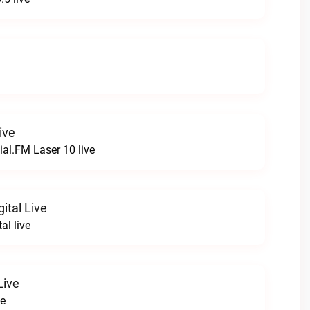
ive
ial.FM Laser 10 live
ital Live
al live
Live
ve