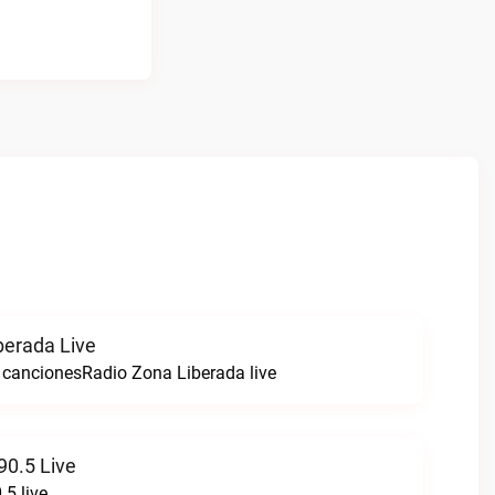
berada Live
cancionesRadio Zona Liberada live
90.5 Live
.5 live