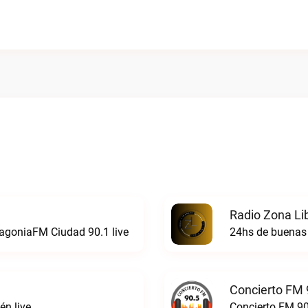
Radio Zona Li
atagoniaFM Ciudad 90.1 live
24hs de buenas 
Concierto FM 
n live
Concierto FM 90