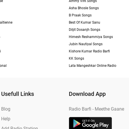
se
Ammy Virk Songs
Asha Bhosle Songs
B Praak Songs
aïtienne
Best Of Kumar Sanu
Diljit Dosanjh Songs
s
Himesh Reshammiya Songs
Jubin Nautiyal Songs
i
Kishore Kumar Radio Barfi
KK Songs
ional
Lata Mangeshkar Online Radio
Usefull Links
Download App
Blog
Radio Barfi - Meethe Gaane
Help
Add Radio Station