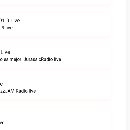
1.9 Live
9 live
 Live
o es mejor !JurassicRadio live
ve
zzJAM Radio live
ive