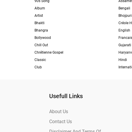
90s Song
Assame
Album
Bengali
Artist
Bhojpuri
Bhakti
Créole H
Bhangra
English
Bollywood
Francai
Chill Out
Gujarati
Chrétienne Gospel
Haryanv
Classic
Hindi
Club
Internat
Usefull Links
About Us
Contact Us
Disclaimer And Terms Of