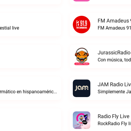
FM Amadeus 9
stial live
FM Amadeus 91.
JurassicRadio
Con música, tod
JAM Radio Li
Edi Radio. La voz digital del derecho informático en hispanoaméricaEDI Radio live
Simplemente Ja
Radio Fly Live
RockRadio Fly l