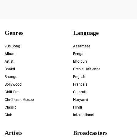
Genres
Language
90s Song
Assamese
Album
Bengali
Artist
Bhojpuri
Bhakti
Créole Haïtienne
Bhangra
English
Bollywood
Francais
Chill Out
Gujarati
Chrétienne Gospel
Haryanvi
Classic
Hindi
Club
International
Artists
Broadcasters