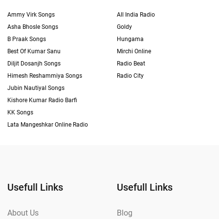
Ammy Virk Songs
All India Radio
Asha Bhosle Songs
Goldy
B Praak Songs
Hungama
Best Of Kumar Sanu
Mirchi Online
Diljit Dosanjh Songs
Radio Beat
Himesh Reshammiya Songs
Radio City
Jubin Nautiyal Songs
Kishore Kumar Radio Barfi
KK Songs
Lata Mangeshkar Online Radio
Usefull Links
Usefull Links
About Us
Blog