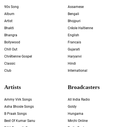
90s Song
Assamese
Album
Bengali
Artist
Bhojpuri
Bhakti
Créole Haïtienne
Bhangra
English
Bollywood
Francais
Chill Out
Gujarati
Chrétienne Gospel
Haryanvi
Classic
Hindi
Club
International
Artists
Broadcasters
Ammy Virk Songs
All India Radio
Asha Bhosle Songs
Goldy
B Praak Songs
Hungama
Best Of Kumar Sanu
Mirchi Online