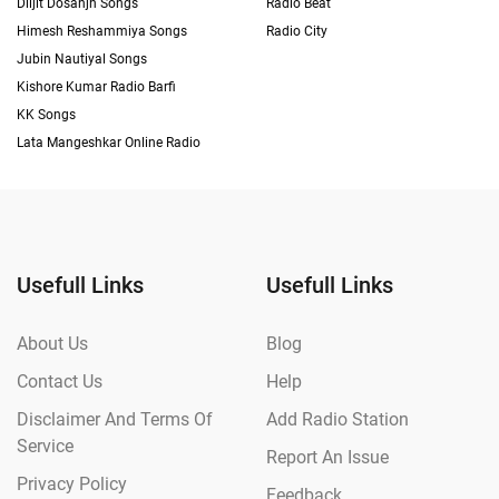
Diljit Dosanjh Songs
Radio Beat
Himesh Reshammiya Songs
Radio City
Jubin Nautiyal Songs
Kishore Kumar Radio Barfi
KK Songs
Lata Mangeshkar Online Radio
Usefull Links
Usefull Links
About Us
Blog
Contact Us
Help
Disclaimer And Terms Of
Add Radio Station
Service
Report An Issue
Privacy Policy
Feedback