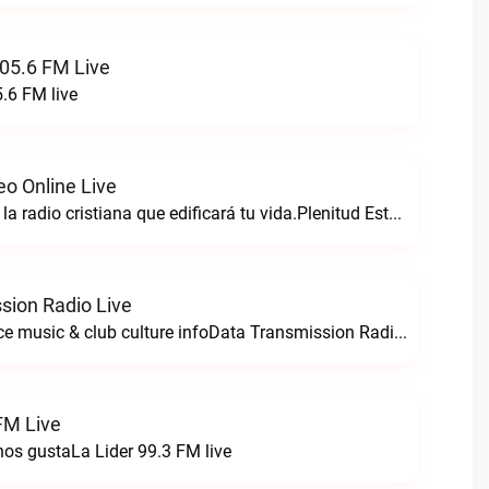
05.6 FM Live
.6 FM live
eo Online Live
Plenitud estereo la radio cristiana que edificará tu vida.Plenitud Estereo Online live
sion Radio Live
For all your dance music & club culture infoData Transmission Radio live
FM Live
nos gustaLa Lider 99.3 FM live