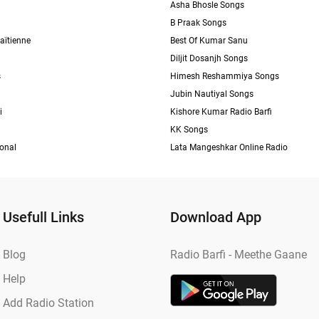
Asha Bhosle Songs
B Praak Songs
aïtienne
Best Of Kumar Sanu
Diljit Dosanjh Songs
s
Himesh Reshammiya Songs
Jubin Nautiyal Songs
i
Kishore Kumar Radio Barfi
KK Songs
ional
Lata Mangeshkar Online Radio
Usefull Links
Download App
Blog
Radio Barfi - Meethe Gaane
Help
Add Radio Station