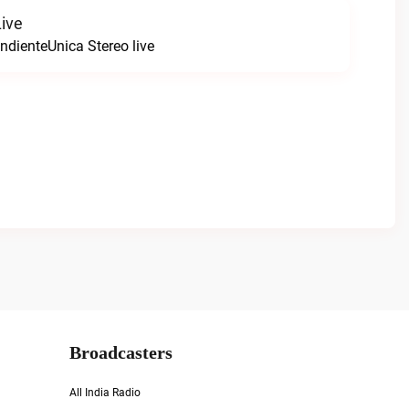
Live
ndienteUnica Stereo live
Broadcasters
All India Radio