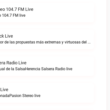
reo 104.7 FM Live
o 104.7 FM live
ck Live
Sintoniza lo mejor de las propuestas más extremas y virtuosas del metal colombianoNegro Tricolrock live
era Radio Live
ual de la SalsaHerencia Salsera Radio live
 Live
nadaPasion Stereo live