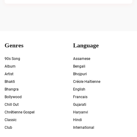
Genres
Language
90s Song
Assamese
Album
Bengali
Artist
Bhojpuri
Bhakti
Créole Haïtienne
Bhangra
English
Bollywood
Francais
Chill Out
Gujarati
Chrétienne Gospel
Haryanvi
Classic
Hindi
Club
International