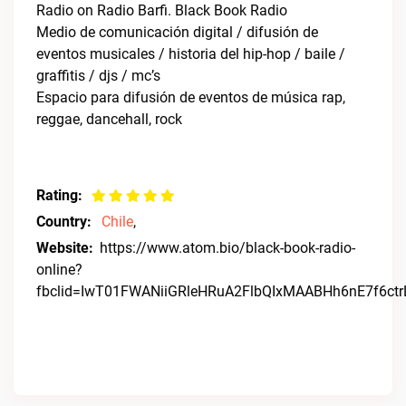
Radio on Radio Barfi. Black Book Radio
Medio de comunicación digital / difusión de
eventos musicales / historia del hip-hop / baile /
graffitis / djs / mc’s
Espacio para difusión de eventos de música rap,
reggae, dancehall, rock
Rating:
Country:
Chile
,
Website:
https://www.atom.bio/black-book-radio-
online?
fbclid=IwT01FWANiiGRleHRuA2FlbQIxMAABHh6nE7f6ct