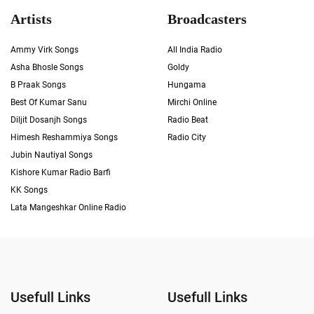
Artists
Broadcasters
Ammy Virk Songs
All India Radio
Asha Bhosle Songs
Goldy
B Praak Songs
Hungama
Best Of Kumar Sanu
Mirchi Online
Diljit Dosanjh Songs
Radio Beat
Himesh Reshammiya Songs
Radio City
Jubin Nautiyal Songs
Kishore Kumar Radio Barfi
KK Songs
Lata Mangeshkar Online Radio
Usefull Links
Usefull Links