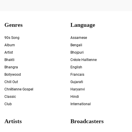
Genres
Language
90s Song
Assamese
Album
Bengali
Artist
Bhojpuri
Bhakti
Créole Haïtienne
Bhangra
English
Bollywood
Francais
Chill Out
Gujarati
Chrétienne Gospel
Haryanvi
Classic
Hindi
Club
International
Artists
Broadcasters