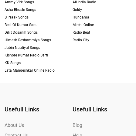
Ammy Virk Songs
All India Radio
Asha Bhosle Songs
Goldy
B Praak Songs
Hungama
Best Of Kumar Sanu
Mirchi Online
Diljit Dosanjh Songs
Radio Beat
Himesh Reshammiya Songs
Radio City
Jubin Nautiyal Songs
Kishore Kumar Radio Barfi
KK Songs
Lata Mangeshkar Online Radio
Usefull Links
Usefull Links
About Us
Blog
Contact Us
Help