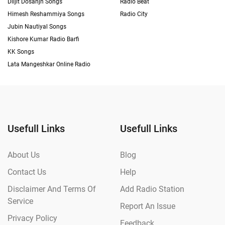
Diljit Dosanjh Songs
Radio Beat
Himesh Reshammiya Songs
Radio City
Jubin Nautiyal Songs
Kishore Kumar Radio Barfi
KK Songs
Lata Mangeshkar Online Radio
Usefull Links
Usefull Links
About Us
Blog
Contact Us
Help
Disclaimer And Terms Of
Add Radio Station
Service
Report An Issue
Privacy Policy
Feedback