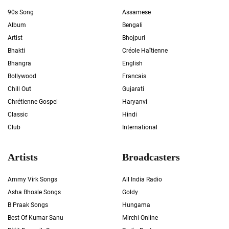
90s Song
Assamese
Album
Bengali
Artist
Bhojpuri
Bhakti
Créole Haïtienne
Bhangra
English
Bollywood
Francais
Chill Out
Gujarati
Chrétienne Gospel
Haryanvi
Classic
Hindi
Club
International
Artists
Broadcasters
Ammy Virk Songs
All India Radio
Asha Bhosle Songs
Goldy
B Praak Songs
Hungama
Best Of Kumar Sanu
Mirchi Online