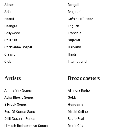
Album
Bengali
Artist
Bhojpuri
Bhakti
Créole Haïtienne
Bhangra
English
Bollywood
Francais
Chill Out
Gujarati
Chrétienne Gospel
Haryanvi
Classic
Hindi
Club
International
Artists
Broadcasters
Ammy Virk Songs
All India Radio
Asha Bhosle Songs
Goldy
B Praak Songs
Hungama
Best Of Kumar Sanu
Mirchi Online
Diljit Dosanjh Songs
Radio Beat
Himesh Reshammiya Songs
Radio City