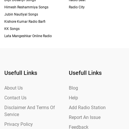
Diljit Dosanjh Songs
Radio Beat
Himesh Reshammiya Songs
Radio City
Jubin Nautiyal Songs
Kishore Kumar Radio Barfi
KK Songs
Lata Mangeshkar Online Radio
Usefull Links
Usefull Links
About Us
Blog
Contact Us
Help
Disclaimer And Terms Of
Add Radio Station
Service
Report An Issue
Privacy Policy
Feedback