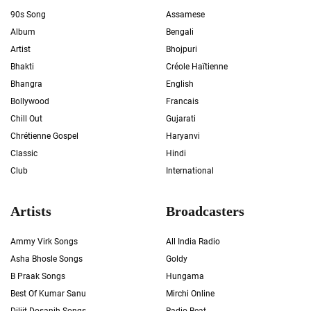
90s Song
Assamese
Album
Bengali
Artist
Bhojpuri
Bhakti
Créole Haïtienne
Bhangra
English
Bollywood
Francais
Chill Out
Gujarati
Chrétienne Gospel
Haryanvi
Classic
Hindi
Club
International
Artists
Broadcasters
Ammy Virk Songs
All India Radio
Asha Bhosle Songs
Goldy
B Praak Songs
Hungama
Best Of Kumar Sanu
Mirchi Online