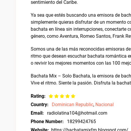
sentimiento del Caribe.
Ya sea que estés buscando una emisora de bacha
simplemente quieras disfrutar de un momento co
bachata en línea sin interrupciones, conectarte c
género, como Aventura, Romeo Santos, Frank Rey
Somos una de las más reconocidas emisoras de 
ritmo que desean escuchar bachata romántica en 
o revivir los mejores momentos con las 100 mej
Bachata Mix – Solo Bachata, la emisora de bac
Vive el ritmo. Siente la pasión. Disfruta la bac
Rating:
Country:
Dominican Republic
,
Nacional
Email:
radiolatina104@hotmail.com
Phone Number:
18299424765
Website:
https://bachatamixfm.blogspot.com/