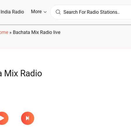
More
l India Radio
ome
»
Bachata Mix Radio live
 Mix Radio