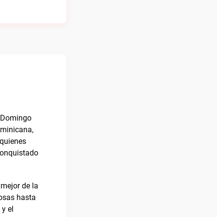
o Domingo
ominicana,
 quienes
 conquistado
mejor de la
osas hasta
y el