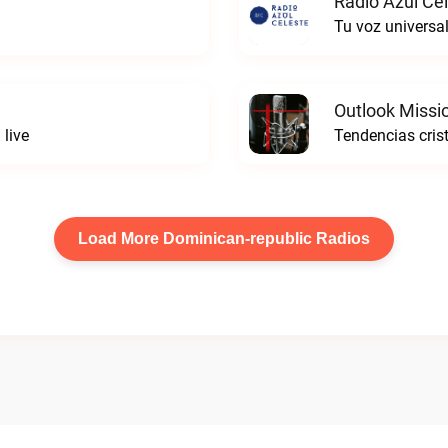
Radio Azul Cel
Tu voz universal
Outlook Missi
 live
Tendencias cris
Load More Dominican-republic Radios