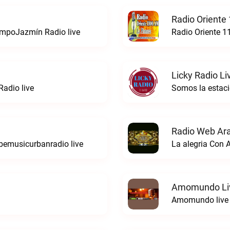
Radio Oriente
iempoJazmín Radio live
Radio Oriente 1
Licky Radio Li
adio live
Somos la estacio
Radio Web Ar
bemusicurbanradio live
La alegria Con 
Amomundo Li
Amomundo live