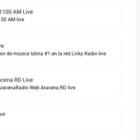
 1100 AM Live
100 AM live
ve
n de musica latina #1 en la red.Licky Radio live
acena RD Live
AracenaRadio Web Aracena RD live
ve