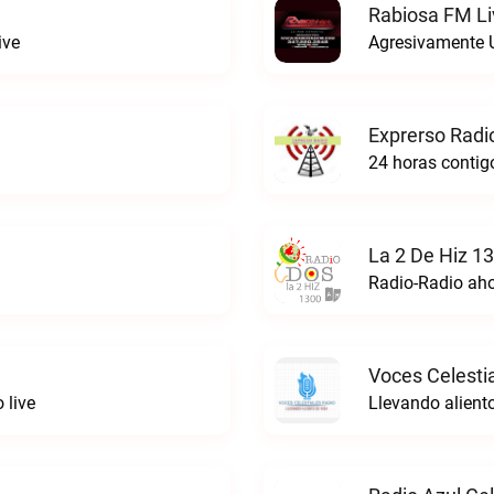
Rabiosa FM Li
ive
Agresivamente 
Exprerso Radi
24 horas contigo
La 2 De Hiz 1
Radio-Radio ah
Voces Celestia
 live
Llevando aliento