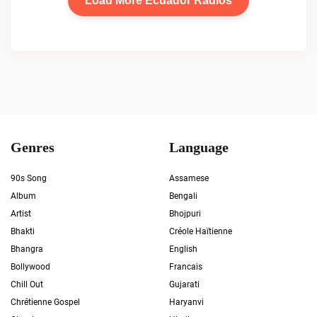
Load More Ecuador Radios
Genres
Language
90s Song
Assamese
Album
Bengali
Artist
Bhojpuri
Bhakti
Créole Haïtienne
Bhangra
English
Bollywood
Francais
Chill Out
Gujarati
Chrétienne Gospel
Haryanvi