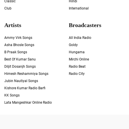
Classic
Hindi
Club
International
Artists
Broadcasters
Ammy Virk Songs
All India Radio
Asha Bhosle Songs
Goldy
B Praak Songs
Hungama
Best Of Kumar Sanu
Mirchi Online
Diljit Dosanjh Songs
Radio Beat
Himesh Reshammiya Songs
Radio City
Jubin Nautiyal Songs
Kishore Kumar Radio Barfi
KK Songs
Lata Mangeshkar Online Radio