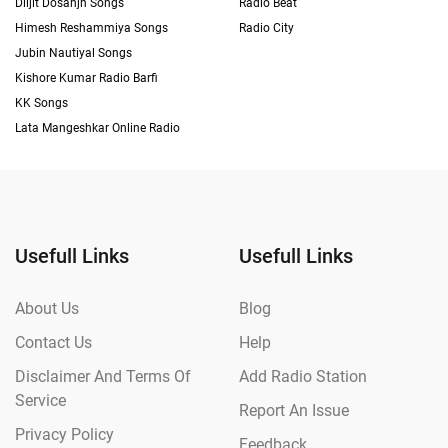
Diljit Dosanjh Songs
Radio Beat
Himesh Reshammiya Songs
Radio City
Jubin Nautiyal Songs
Kishore Kumar Radio Barfi
KK Songs
Lata Mangeshkar Online Radio
Usefull Links
Usefull Links
About Us
Blog
Contact Us
Help
Disclaimer And Terms Of
Add Radio Station
Service
Report An Issue
Privacy Policy
Feedback