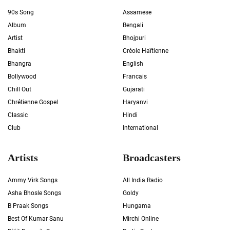
90s Song
Assamese
Album
Bengali
Artist
Bhojpuri
Bhakti
Créole Haïtienne
Bhangra
English
Bollywood
Francais
Chill Out
Gujarati
Chrétienne Gospel
Haryanvi
Classic
Hindi
Club
International
Artists
Broadcasters
Ammy Virk Songs
All India Radio
Asha Bhosle Songs
Goldy
B Praak Songs
Hungama
Best Of Kumar Sanu
Mirchi Online