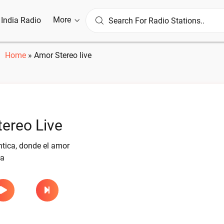
More
l India Radio
Home
»
Amor Stereo live
ereo Live
tica, donde el amor
ba