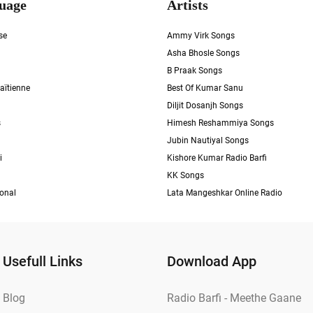
uage
Artists
se
Ammy Virk Songs
Asha Bhosle Songs
B Praak Songs
aïtienne
Best Of Kumar Sanu
Diljit Dosanjh Songs
s
Himesh Reshammiya Songs
Jubin Nautiyal Songs
i
Kishore Kumar Radio Barfi
KK Songs
ional
Lata Mangeshkar Online Radio
Usefull Links
Download App
Blog
Radio Barfi - Meethe Gaane