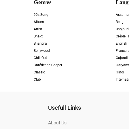
Genres
Lang
90s Song
Assame
Album
Bengali
Artist
Bhojpuri
Bhakti
Créole H
Bhangra
English
Bollywood
Francai
Chill Out
Gujarati
Chrétienne Gospel
Haryanv
Classic
Hindi
Club
Internat
Usefull Links
About Us