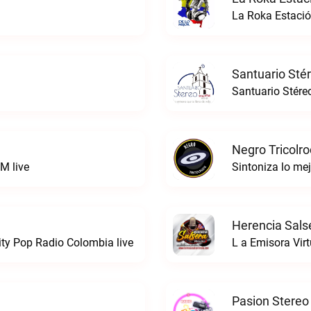
La Roka Estació
Santuario Sté
Santuario Stére
Negro Tricolro
M live
Herencia Sals
ty Pop Radio Colombia live
L a Emisora Virt
Pasion Stereo