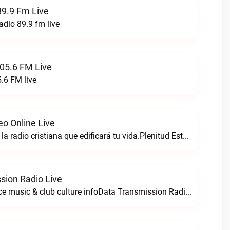
89.9 Fm Live
adio 89.9 fm live
05.6 FM Live
.6 FM live
eo Online Live
Plenitud estereo la radio cristiana que edificará tu vida.Plenitud Estereo Online live
sion Radio Live
For all your dance music & club culture infoData Transmission Radio live