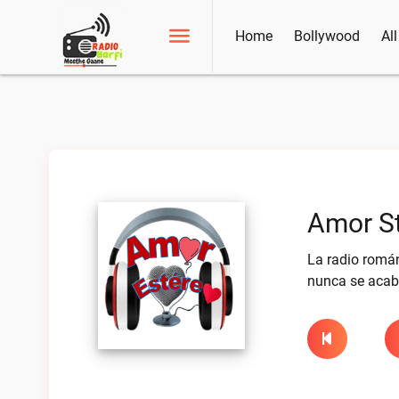
Home
Bollywood
Al
Amor St
La radio román
nunca se aca