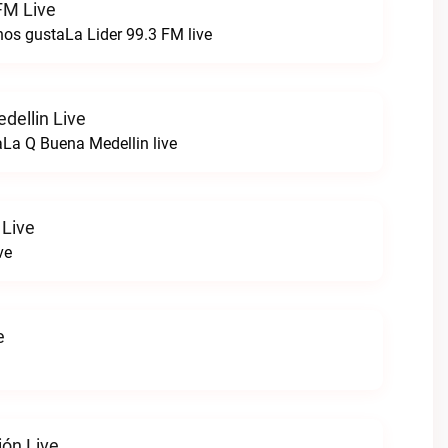
FM Live
nos gustaLa Lider 99.3 FM live
dellin Live
La Q Buena Medellin live
Live
ve
e
ión Live