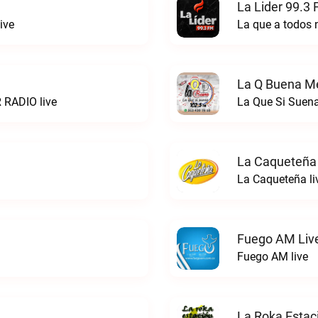
La Lider 99.3 
ive
La que a todos 
La Q Buena Me
 RADIO live
La Que Si Suena
La Caqueteña 
La Caqueteña li
Fuego AM Liv
Fuego AM live
La Roka Estac