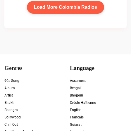
Load More Colombia Radios
Genres
Language
90s Song
Assamese
Album
Bengali
Artist
Bhojpuri
Bhakti
Créole Haïtienne
Bhangra
English
Bollywood
Francais
Chill Out
Gujarati