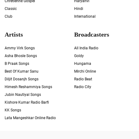
Chrétienne Gospel
Haryanvi
Classic
Hindi
Club
International
Artists
Broadcasters
Ammy Virk Songs
All India Radio
Asha Bhosle Songs
Goldy
B Praak Songs
Hungama
Best Of Kumar Sanu
Mirchi Online
Diljit Dosanjh Songs
Radio Beat
Himesh Reshammiya Songs
Radio City
Jubin Nautiyal Songs
Kishore Kumar Radio Barfi
KK Songs
Lata Mangeshkar Online Radio