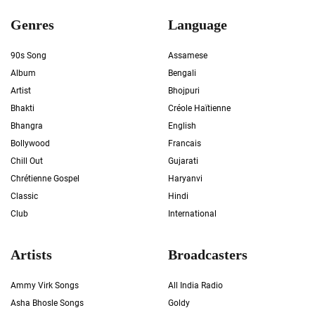
Genres
Language
90s Song
Assamese
Album
Bengali
Artist
Bhojpuri
Bhakti
Créole Haïtienne
Bhangra
English
Bollywood
Francais
Chill Out
Gujarati
Chrétienne Gospel
Haryanvi
Classic
Hindi
Club
International
Artists
Broadcasters
Ammy Virk Songs
All India Radio
Asha Bhosle Songs
Goldy