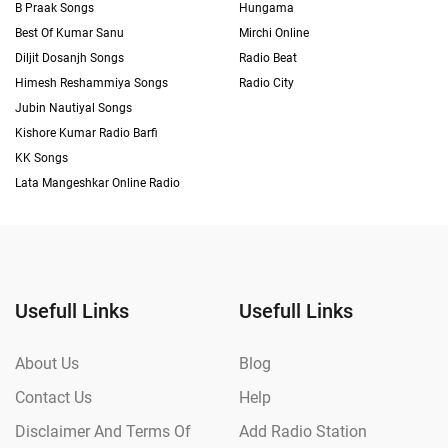
B Praak Songs
Hungama
Best Of Kumar Sanu
Mirchi Online
Diljit Dosanjh Songs
Radio Beat
Himesh Reshammiya Songs
Radio City
Jubin Nautiyal Songs
Kishore Kumar Radio Barfi
KK Songs
Lata Mangeshkar Online Radio
Usefull Links
Usefull Links
About Us
Blog
Contact Us
Help
Disclaimer And Terms Of
Add Radio Station