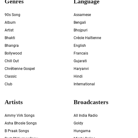
Genres
Language
90s Song
Assamese
Album
Bengali
Artist
Bhojpuri
Bhakti
Créole Haïtienne
Bhangra
English
Bollywood
Francais
Chill Out
Gujarati
Chrétienne Gospel
Haryanvi
Classic
Hindi
Club
International
Artists
Broadcasters
Ammy Virk Songs
All India Radio
Asha Bhosle Songs
Goldy
B Praak Songs
Hungama