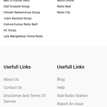
Best Of Kumar Sanu
Mirchi Online
Diljit Dosanjh Songs
Radio Beat
Himesh Reshammiya Songs
Radio City
Jubin Nautiyal Songs
Kishore Kumar Radio Barfi
KK Songs
Lata Mangeshkar Online Radio
Usefull Links
Usefull Links
About Us
Blog
Contact Us
Help
Disclaimer And Terms Of
Add Radio Station
Service
Report An Issue