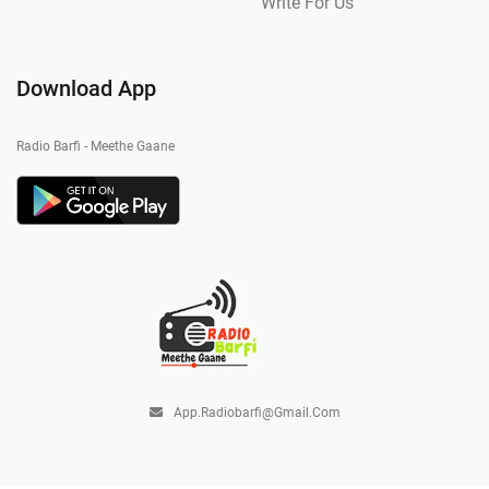
Write For Us
Download App
Radio Barfi - Meethe Gaane
App.radiobarfi@gmail.com