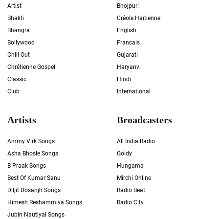
Artist
Bhojpuri
Bhakti
Créole Haïtienne
Bhangra
English
Bollywood
Francais
Chill Out
Gujarati
Chrétienne Gospel
Haryanvi
Classic
Hindi
Club
International
Artists
Broadcasters
Ammy Virk Songs
All India Radio
Asha Bhosle Songs
Goldy
B Praak Songs
Hungama
Best Of Kumar Sanu
Mirchi Online
Diljit Dosanjh Songs
Radio Beat
Himesh Reshammiya Songs
Radio City
Jubin Nautiyal Songs