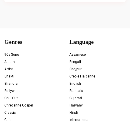
Genres
Language
90s Song
Assamese
Album
Bengali
Artist
Bhojpuri
Bhakti
Créole Haïtienne
Bhangra
English
Bollywood
Francais
Chill Out
Gujarati
Chrétienne Gospel
Haryanvi
Classic
Hindi
Club
International