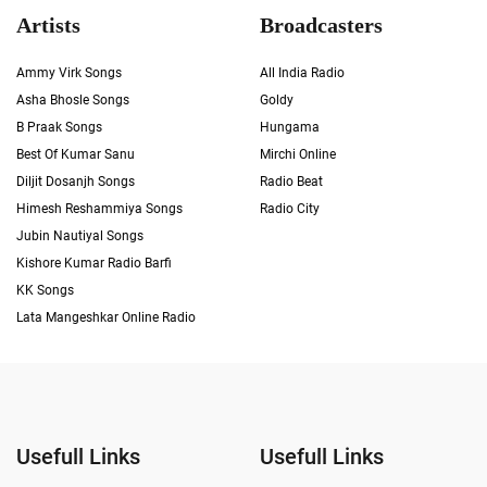
Artists
Broadcasters
Ammy Virk Songs
All India Radio
Asha Bhosle Songs
Goldy
B Praak Songs
Hungama
Best Of Kumar Sanu
Mirchi Online
Diljit Dosanjh Songs
Radio Beat
Himesh Reshammiya Songs
Radio City
Jubin Nautiyal Songs
Kishore Kumar Radio Barfi
KK Songs
Lata Mangeshkar Online Radio
Usefull Links
Usefull Links